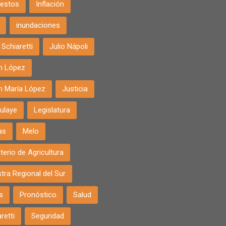
estos
Inflación
inundaciones
Schiaretti
Julio Nápoli
án López
án María López
Justicia
ulaye
Legislatura
as
Melo
terio de Agricultura
tra Regional del Sur
s
Pronóstico
Salud
retti
Seguridad