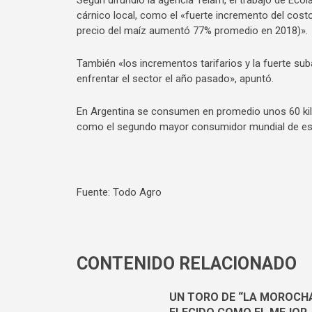
Según difundió la agencia Télam, el trabajo de Eco
cárnico local, como el «fuerte incremento del costo 
precio del maíz aumentó 77% promedio en 2018)».
También «los incrementos tarifarios y la fuerte s
enfrentar el sector el año pasado», apuntó.
En Argentina se consumen en promedio unos 60 kilo
como el segundo mayor consumidor mundial de ese
Fuente: Todo Agro
CONTENIDO RELACIONADO
UN TORO DE “LA MOROCHA