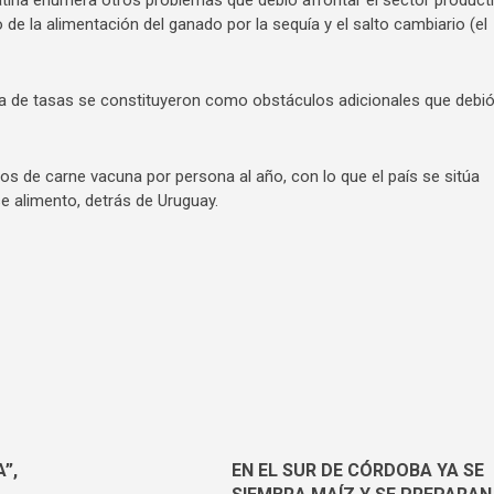
latina enumera otros problemas que debió afrontar el sector product
de la alimentación del ganado por la sequía y el salto cambiario (el
uba de tasas se constituyeron como obstáculos adicionales que debi
s de carne vacuna por persona al año, con lo que el país se sitúa
 alimento, detrás de Uruguay.
”,
EN EL SUR DE CÓRDOBA YA SE