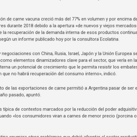
ión de carne vacuna creció más del 77% en volumen y por encima de
res durante 2018 debido a la apertura «de nuevos y viejos mercados
e la recuperación de la demanda interna de esos productos continu
según un informe publicado hoy por la consultora Ecolatina.
 negociaciones con China, Rusia, Israel, Japón y la Unión Europea s
 como elementos dinamizadores clave para el sector, que vería en la
erna un potencial de crecimiento que le permita resistir los embate
n que no habrá recuperación del consumo interno», indicó.
to de las exportaciones de carne permitió a Argentina pasar de ser e
 año pasado, apuntó.
típica de contextos marcados por la reducción del poder adquisitiv
uando «los consumidores viran a carnes de menor precio (porcina o