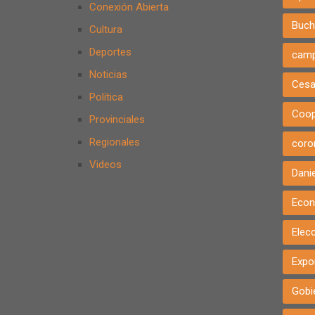
Conexión Abierta
Buch
Cultura
Deportes
cam
Noticias
Cesa
Política
Coop
Provinciales
Regionales
coro
Videos
Danie
Eco
Elec
Expo
Gobi