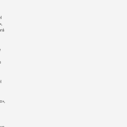
l
»,
ará
e
s
l
o»,