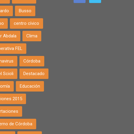
ardo
Busso
po
centro cívico
r Abdala
Clima
erativa FEL
navirus
Córdoba
l Scioli
Destacado
nomía
Educación
ciones 2015
rtaciones
erno de Córdoba