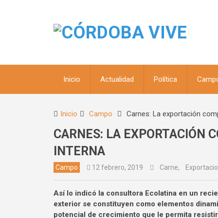
Inicio
Actualidad
Política
Camp
Inicio
Campo
Carnes: La exportación comp
CARNES: LA EXPORTACIÓN 
INTERNA
Campo
12 febrero, 2019
Carne
,
Exportaci
Así lo indicó la consultora Ecolatina en un re
exterior se constituyen como elementos dinamiz
potencial de crecimiento que le permita resist