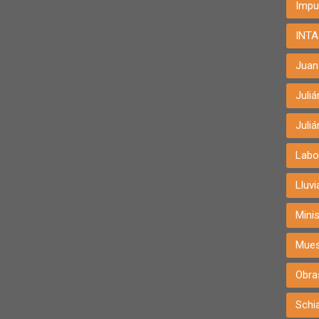
Impu
INTA
Juan 
Juli
Juli
Labo
Lluvi
Minis
Mues
Obra
Schia