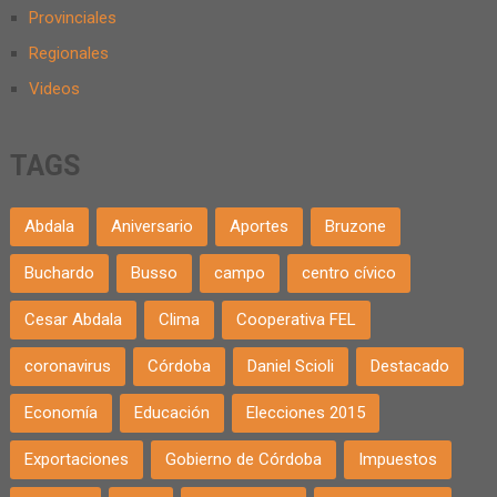
Provinciales
Regionales
Videos
TAGS
Abdala
Aniversario
Aportes
Bruzone
Buchardo
Busso
campo
centro cívico
Cesar Abdala
Clima
Cooperativa FEL
coronavirus
Córdoba
Daniel Scioli
Destacado
Economía
Educación
Elecciones 2015
Exportaciones
Gobierno de Córdoba
Impuestos