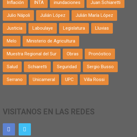
Inflación
INTA
inundaciones
Juan Schiaretti
Julio Nápoli
Julián López
Julián María López
Justicia
Laboulaye
Legislatura
Lluvias
Melo
Ministerio de Agricultura
Muestra Regional del Sur
Obras
Pronóstico
Salud
Schiaretti
Seguridad
Sergio Busso
Serrano
Unicameral
UPC
Villa Rossi
VISITANOS EN LAS REDES