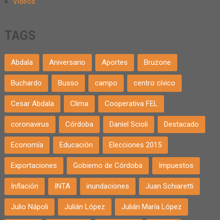
Videos
TAGS
Abdala
Aniversario
Aportes
Bruzone
Buchardo
Busso
campo
centro cívico
Cesar Abdala
Clima
Cooperativa FEL
coronavirus
Córdoba
Daniel Scioli
Destacado
Economía
Educación
Elecciones 2015
Exportaciones
Gobierno de Córdoba
Impuestos
Inflación
INTA
inundaciones
Juan Schiaretti
Julio Nápoli
Julián López
Julián María López