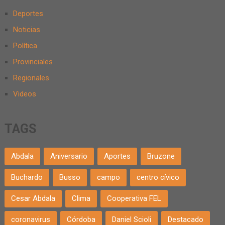
Deportes
Noticias
Política
Provinciales
Regionales
Videos
TAGS
Abdala
Aniversario
Aportes
Bruzone
Buchardo
Busso
campo
centro cívico
Cesar Abdala
Clima
Cooperativa FEL
coronavirus
Córdoba
Daniel Scioli
Destacado