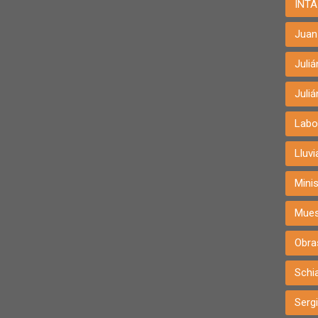
INTA
Juan 
Juli
Juli
Labo
Lluvi
Minis
Mues
Obra
Schia
Serg