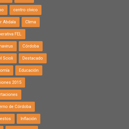
po
centro cívico
r Abdala
Clima
erativa FEL
navirus
Córdoba
l Scioli
Destacado
nomía
Educación
ciones 2015
rtaciones
erno de Córdoba
estos
Inflación