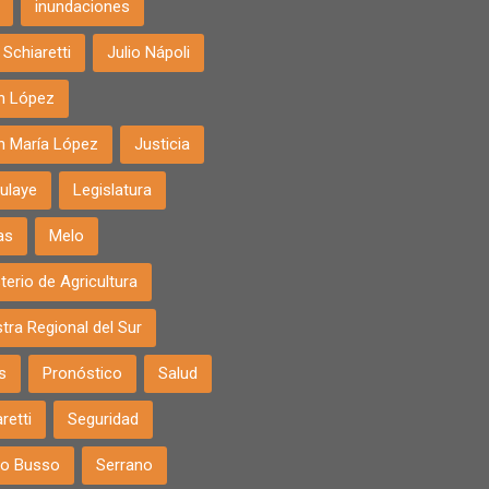
inundaciones
Schiaretti
Julio Nápoli
án López
án María López
Justicia
ulaye
Legislatura
as
Melo
terio de Agricultura
tra Regional del Sur
s
Pronóstico
Salud
retti
Seguridad
io Busso
Serrano