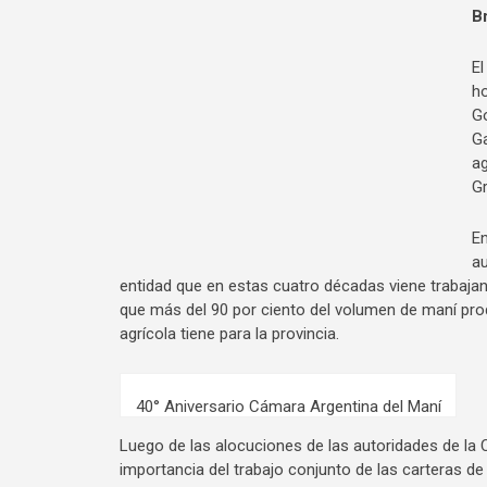
Br
El
ho
Go
Ga
ag
Gr
En
au
entidad que en estas cuatro décadas viene trabajan
que más del 90 por ciento del volumen de maní produ
agrícola tiene para la provincia.
40° Aniversario Cámara Argentina del Maní
Luego de las alocuciones de las autoridades de la C
importancia del trabajo conjunto de las carteras de