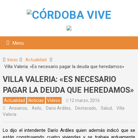
Menu
Inicio
Actualidad
Villa Valeria: «Es necesario pagar la deuda que heredamos»
VILLA VALERIA: «ES NECESARIO
PAGAR LA DEUDA QUE HEREDAMOS»
Actualidad
Noticias
Videos
12 marzo, 2016
Ansianos
,
Asilo
,
Dario Ardiles
,
Destacado
,
Salud
,
Villa
squeda
Valeria
Lo dijo el intendente Darío Ardiles quien además indicó que se
están construyendo cuatro viviendas y se trabaja arduamente