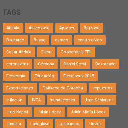
TAGS
Abdala
Aniversario
Aportes
Bruzone
Buchardo
Busso
campo
centro cívico
Cesar Abdala
Clima
Cooperativa FEL
coronavirus
Córdoba
Daniel Scioli
Destacado
Economía
Educación
Elecciones 2015
Exportaciones
Gobierno de Córdoba
Impuestos
Inflación
INTA
inundaciones
Juan Schiaretti
Julio Nápoli
Julián López
Julián María López
Justicia
Laboulaye
Legislatura
Lluvias