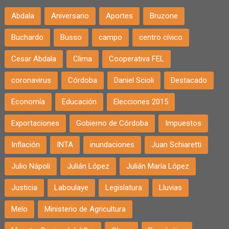
Abdala
Aniversario
Aportes
Bruzone
Buchardo
Busso
campo
centro cívico
Cesar Abdala
Clima
Cooperativa FEL
coronavirus
Córdoba
Daniel Scioli
Destacado
Economía
Educación
Elecciones 2015
Exportaciones
Gobierno de Córdoba
Impuestos
Inflación
INTA
inundaciones
Juan Schiaretti
Julio Nápoli
Julián López
Julián María López
Justicia
Laboulaye
Legislatura
Lluvias
Melo
Ministerio de Agricultura