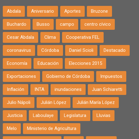
Abdala
Aniversario
Aportes
Bruzone
Buchardo
Busso
campo
centro cívico
Cesar Abdala
Clima
Cooperativa FEL
coronavirus
Córdoba
Daniel Scioli
Destacado
Economía
Educación
Elecciones 2015
Exportaciones
Gobierno de Córdoba
Impuestos
Inflación
INTA
inundaciones
Juan Schiaretti
Julio Nápoli
Julián López
Julián María López
Justicia
Laboulaye
Legislatura
Lluvias
Melo
Ministerio de Agricultura