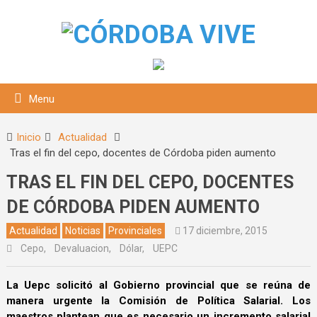
Menu
Inicio
Actualidad
Tras el fin del cepo, docentes de Córdoba piden aumento
TRAS EL FIN DEL CEPO, DOCENTES
DE CÓRDOBA PIDEN AUMENTO
Actualidad
Noticias
Provinciales
17 diciembre, 2015
Cepo
,
Devaluacion
,
Dólar
,
UEPC
squeda
La Uepc solicitó al Gobierno provincial que se reúna de
manera urgente la Comisión de Política Salarial. Los
maestros plantean que es necesario un incremento salarial