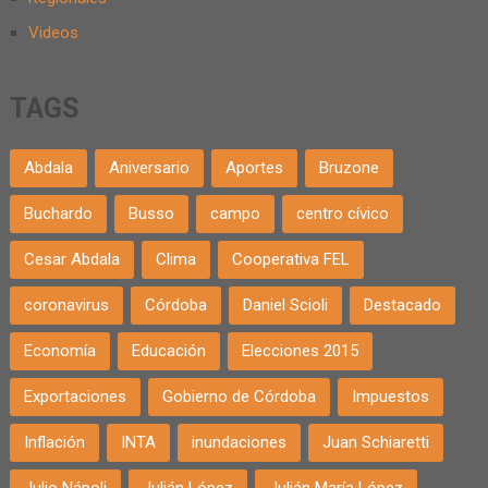
Videos
TAGS
Abdala
Aniversario
Aportes
Bruzone
Buchardo
Busso
campo
centro cívico
Cesar Abdala
Clima
Cooperativa FEL
coronavirus
Córdoba
Daniel Scioli
Destacado
Economía
Educación
Elecciones 2015
Exportaciones
Gobierno de Córdoba
Impuestos
Inflación
INTA
inundaciones
Juan Schiaretti
Julio Nápoli
Julián López
Julián María López