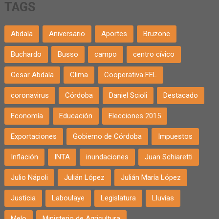
TAGS
Abdala
Aniversario
Aportes
Bruzone
Buchardo
Busso
campo
centro cívico
Cesar Abdala
Clima
Cooperativa FEL
coronavirus
Córdoba
Daniel Scioli
Destacado
Economía
Educación
Elecciones 2015
Exportaciones
Gobierno de Córdoba
Impuestos
Inflación
INTA
inundaciones
Juan Schiaretti
Julio Nápoli
Julián López
Julián María López
Justicia
Laboulaye
Legislatura
Lluvias
Melo
Ministerio de Agricultura