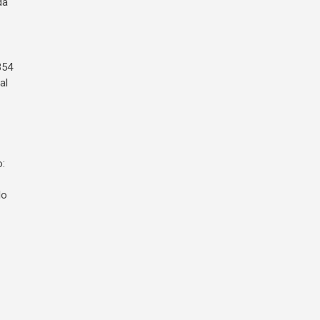
da
354
al
o:
lo