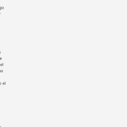
go
r
s
e
el
as
 el