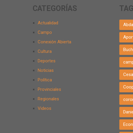
CATEGORÍAS
TA
Actualidad
Abda
Campo
Apor
Conexión Abierta
Buch
Cultura
Deportes
cam
Noticias
Cesa
Política
Coop
Provinciales
Regionales
coro
Videos
Danie
Eco