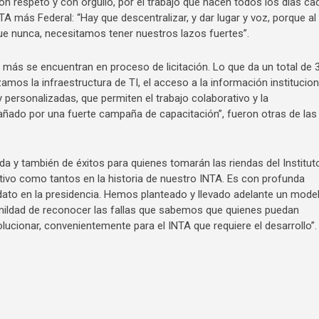
on respeto y con orgullo, por el trabajo que hacen todos los días ca
A más Federal: “Hay que descentralizar, y dar lugar y voz, porque al
e nunca, necesitamos tener nuestros lazos fuertes”.
más se encuentran en proceso de licitación. Lo que da un total de 
s la infraestructura de TI, el acceso a la información institucion
ersonalizadas, que permiten el trabajo colaborativo y la
ñado por una fuerte campaña de capacitación”, fueron otras de las
 y también de éxitos para quienes tomarán las riendas del Institut
cativo como tantos en la historia de nuestro INTA. Es con profunda
dato en la presidencia. Hemos planteado y llevado adelante un mode
umildad de reconocer las fallas que sabemos que quienes puedan
olucionar, convenientemente para el INTA que requiere el desarrollo”.