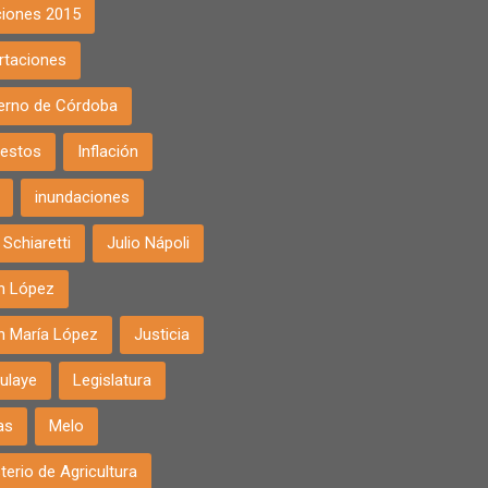
ciones 2015
rtaciones
erno de Córdoba
estos
Inflación
inundaciones
Schiaretti
Julio Nápoli
án López
án María López
Justicia
ulaye
Legislatura
as
Melo
terio de Agricultura