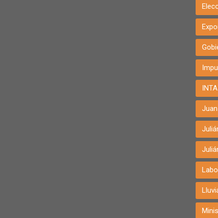
Elec
Expo
Gobi
Impu
INTA
Juan 
Juli
Juli
Labo
Lluvi
Minis