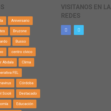
GS
VISITANOS EN L
REDES
la
Aniversario
tes
Bruzone
ardo
Busso
po
centro cívico
r Abdala
Clima
erativa FEL
navirus
Córdoba
l Scioli
Destacado
nomía
Educación