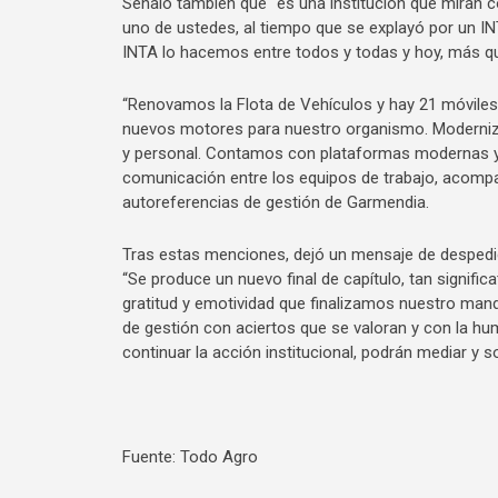
Señaló también que “es una institución que miran c
uno de ustedes, al tiempo que se explayó por un INT
INTA lo hacemos entre todos y todas y hoy, más qu
“Renovamos la Flota de Vehículos y hay 21 móviles 
nuevos motores para nuestro organismo. Modernizamo
y personal. Contamos con plataformas modernas y p
comunicación entre los equipos de trabajo, acompa
autoreferencias de gestión de Garmendia.
Tras estas menciones, dejó un mensaje de despedida
“Se produce un nuevo final de capítulo, tan signifi
gratitud y emotividad que finalizamos nuestro man
de gestión con aciertos que se valoran y con la h
continuar la acción institucional, podrán mediar y s
Fuente: Todo Agro