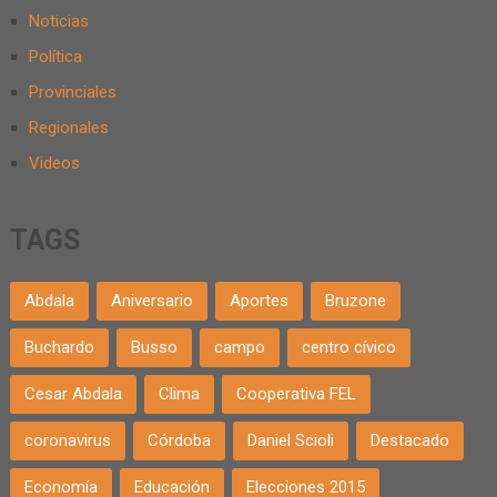
Noticias
Política
Provinciales
Regionales
Videos
TAGS
Abdala
Aniversario
Aportes
Bruzone
Buchardo
Busso
campo
centro cívico
Cesar Abdala
Clima
Cooperativa FEL
coronavirus
Córdoba
Daniel Scioli
Destacado
Economía
Educación
Elecciones 2015