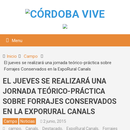
Menu
Inicio
Campo
El jueves se realizará una jornada teórico-práctica sobre
Forrajes Conservados en la ExpoRural Canals
EL JUEVES SE REALIZARÁ UNA
JORNADA TEÓRICO-PRÁCTICA
SOBRE FORRAJES CONSERVADOS
squeda
EN LA EXPORURAL CANALS
Campo
Noticias
2 junio, 2015
campo
,
Canals
,
Destacado
,
ExpoRural Canals
,
Forrajes