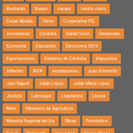
Buchardo
Busso
campo
centro cívico
Cesar Abdala
Clima
Cooperativa FEL
coronavirus
Córdoba
Daniel Scioli
Destacado
Economía
Educación
Elecciones 2015
Exportaciones
Gobierno de Córdoba
Impuestos
Inflación
INTA
inundaciones
Juan Schiaretti
Julio Nápoli
Julián López
Julián María López
Justicia
Laboulaye
Legislatura
Lluvias
Melo
Ministerio de Agricultura
Muestra Regional del Sur
Obras
Pronóstico