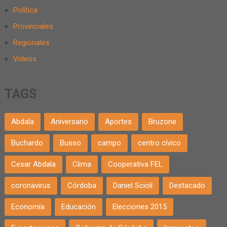
Política
Provinciales
Regionales
Videos
TAGS
Abdala
Aniversario
Aportes
Bruzone
Buchardo
Busso
campo
centro cívico
Cesar Abdala
Clima
Cooperativa FEL
coronavirus
Córdoba
Daniel Scioli
Destacado
Economía
Educación
Elecciones 2015