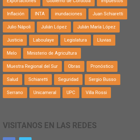
Exportaciones
Gobierno de Córdoba
Impuestos
Inflación
INTA
inundaciones
Juan Schiaretti
Julio Nápoli
Julián López
Julián María López
Justicia
Laboulaye
Legislatura
Lluvias
Melo
Ministerio de Agricultura
Muestra Regional del Sur
Obras
Pronóstico
Salud
Schiaretti
Seguridad
Sergio Busso
Serrano
Unicameral
UPC
Villa Rossi
VISITANOS EN LAS REDES