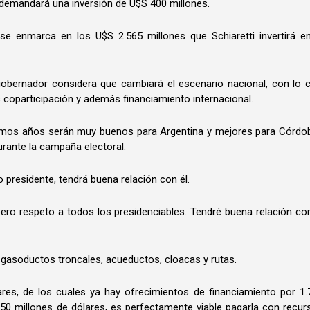
demandará una inversión de U$S 400 millones.
se enmarca en los U$S 2.565 millones que Schiaretti invertirá en
gobernador considera que cambiará el escenario nacional, con lo c
coparticipación y además financiamiento internacional.
imos años serán muy buenos para Argentina y mejores para Córdob
rante la campaña electoral.
o presidente, tendrá buena relación con él.
pero respeto a todos los presidenciables. Tendré buena relación con
 gasoductos troncales, acueductos, cloacas y rutas.
res, de los cuales ya hay ofrecimientos de financiamiento por 1.
 850 millones de dólares, es perfectamente viable pagarla con recur