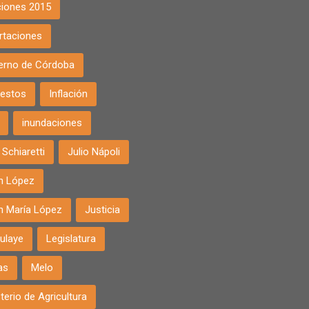
ciones 2015
rtaciones
erno de Córdoba
estos
Inflación
inundaciones
Schiaretti
Julio Nápoli
án López
án María López
Justicia
ulaye
Legislatura
as
Melo
terio de Agricultura