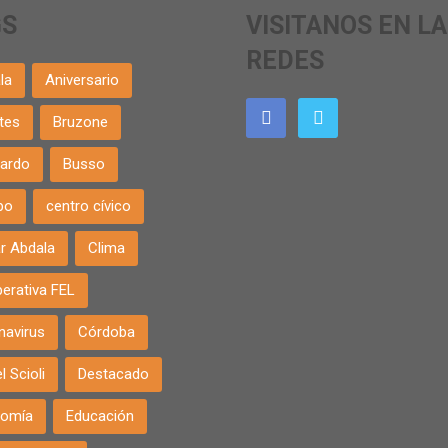
GS
VISITANOS EN L
REDES
la
Aniversario
tes
Bruzone
ardo
Busso
po
centro cívico
r Abdala
Clima
erativa FEL
navirus
Córdoba
l Scioli
Destacado
nomía
Educación