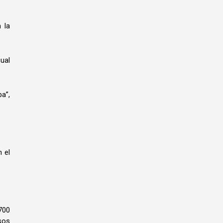
 la
ual
a”,
 el
700
sos