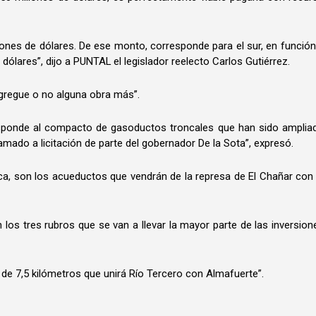
illones de dólares. De ese monto, corresponde para el sur, en funció
dólares”, dijo a PUNTAL el legislador reelecto Carlos Gutiérrez.
agregue o no alguna obra más”.
responde al compacto de gasoductos troncales que han sido amplia
amado a licitación de parte del gobernador De la Sota”, expresó.
ica, son los acueductos que vendrán de la represa de El Chañar con 
os tres rubros que se van a llevar la mayor parte de las inversione
de 7,5 kilómetros que unirá Río Tercero con Almafuerte”.