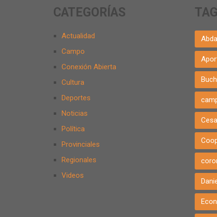
CATEGORÍAS
TA
Actualidad
Abda
Campo
Apor
Conexión Abierta
Buch
Cultura
Deportes
cam
Noticias
Cesa
Política
Coop
Provinciales
Regionales
coro
Videos
Danie
Eco