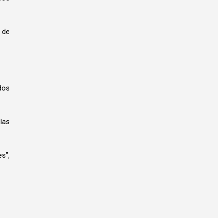
n de
dos
las
s”,