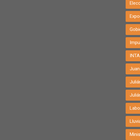
Elec
Expo
Gobi
Impu
INTA
Juan 
Juli
Juli
Labo
Lluvi
Minis